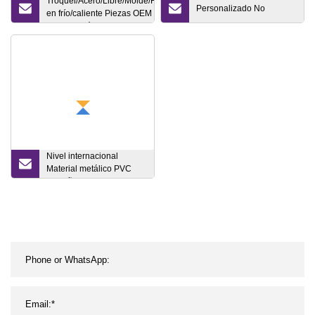
Troquel/Acero/Libre/Molde/Forja
Personalizado No
en frío/caliente Piezas OEM con
Auto/Camión/Agricultura
Nivel internacional
Material metálico PVC
Tamaño L Guante Molde
con guantes Molde de
mano de acero inoxidable