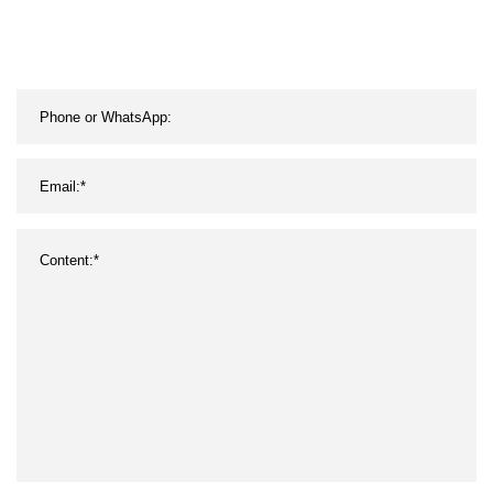
del conector del coche
muere pieza del molde
del objeto semitrabajado