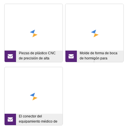
Piezas de plástico CNC
Molde de forma de boca
de precisión de alta
de hormigón para
calidad personalizadas
fabricación de chapa
Componentes de moldes
metálica
de plástico
personalizados de alta
calidad Personalice la
pieza CNC de precisión.
El conector del
equipamiento médico de
los recambios del molde