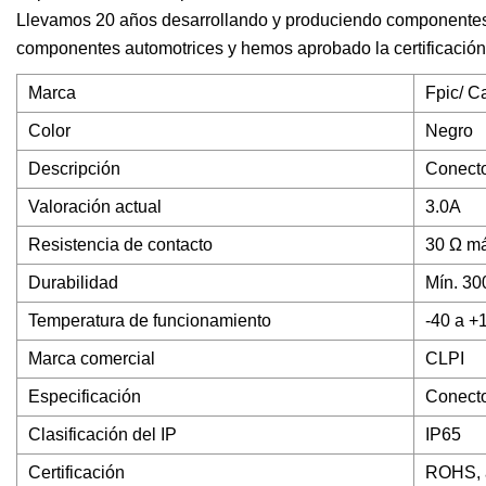
Llevamos 20 años desarrollando y produciendo componentes e
componentes automotrices y hemos aprobado la certificació
Marca
Fpic/ C
Color
Negro
Descripción
Conecto
Valoración actual
3.0A
Resistencia de contacto
30 Ω má
Durabilidad
Mín. 30
Temperatura de funcionamiento
-40 a +
Marca comercial
CLPI
Especificación
Conecto
Clasificación del IP
IP65
Certificación
ROHS, 