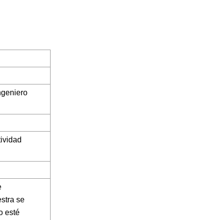
ngeniero
tividad
e
stra se
o esté