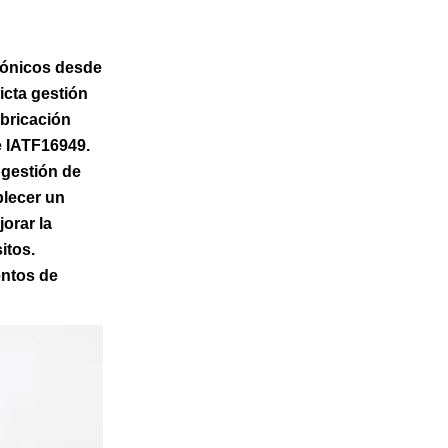
rónicos desde
icta gestión
abricación
e IATF16949.
 gestión de
blecer un
orar la
itos.
entos de