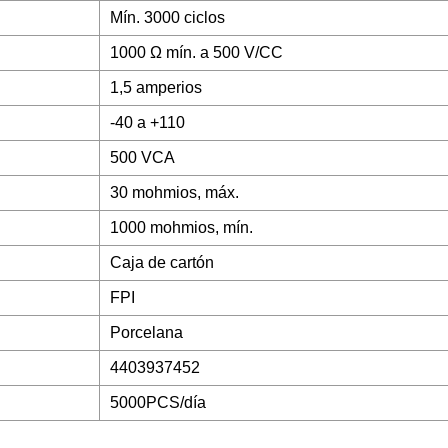
Mín. 3000 ciclos
1000 Ω mín. a 500 V/CC
1,5 amperios
-40 a +110
500 VCA
30 mohmios, máx.
1000 mohmios, mín.
Caja de cartón
FPI
Porcelana
4403937452
5000PCS/día