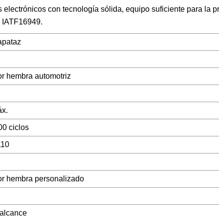
lectrónicos con tecnología sólida, equipo suficiente para la p
n IATF16949.
apataz
r hembra automotriz
x.
00 ciclos
110
r hembra personalizado
alcance