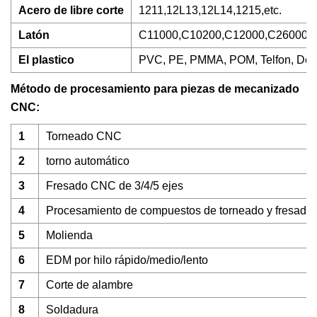
Acero de libre corte
1211,12L13,12L14,1215,etc.
Latón
C11000,C10200,C12000,C26000(H
El plastico
PVC, PE, PMMA, POM, Telfon, Delri
Método de procesamiento para piezas de mecanizado
CNC:
1
Torneado CNC
2
torno automático
3
Fresado CNC de 3/4/5 ejes
4
Procesamiento de compuestos de torneado y fresad
5
Molienda
6
EDM por hilo rápido/medio/lento
7
Corte de alambre
8
Soldadura