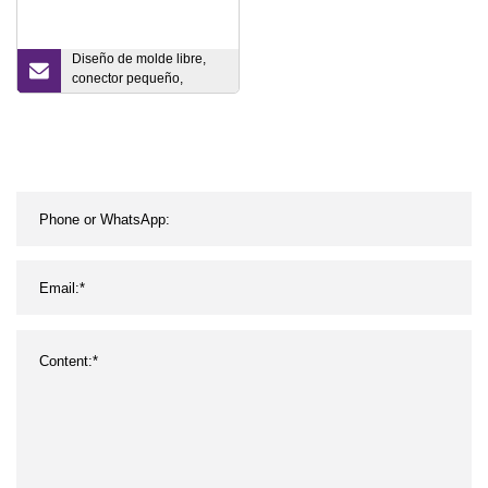
Diseño de molde libre,
conector pequeño,
conector de carcasa
eléctrica, piezas de
automóvil, molde de
plástico, piezas de
moldeo