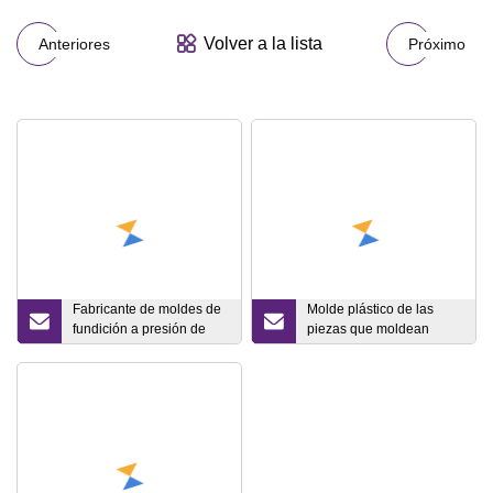
Volver a la lista
Anteriores
Próximo
Fabricante de moldes de
Molde plástico de las
fundición a presión de
piezas que moldean
alta calidad que fabrica
progresivas del metal de
piezas de fundición de
la precisión que sella
aluminio
piezas del molde del
conector