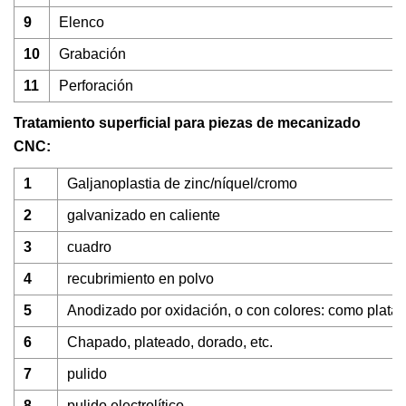
9
Elenco
10
Grabación
11
Perforación
Tratamiento superficial para piezas de mecanizado
CNC:
1
Galjanoplastia de zinc/níquel/cromo
2
galvanizado en caliente
3
cuadro
4
recubrimiento en polvo
5
Anodizado por oxidación, o con colores: como plata, a
6
Chapado, plateado, dorado, etc.
7
pulido
8
pulido electrolítico